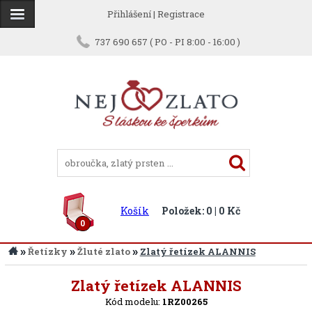
Přihlášení
|
Registrace
737 690 657 ( PO - PI 8:00 - 16:00 )
Košík
Položek: 0 | 0 Kč
0
»
»
»
Řetízky
Žluté zlato
Zlatý řetízek ALANNIS
Zpět
Zlatý řetízek ALANNIS
Kód modelu:
1RZ00265