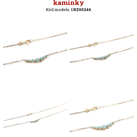
Zpět
kamínky
Kód modelu:
1RZ00246