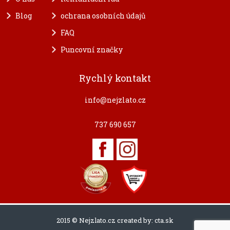
Blog
ochrana osobních údajů
FAQ
Puncovní značky
Rychlý kontakt
info@nejzlato.cz
737 690 657
2015 © Nejzlato.cz created by:
cta.sk