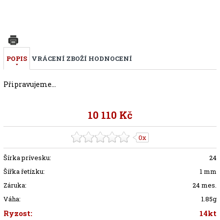
POPIS
VRÁCENÍ ZBOŽÍ
HODNOCENÍ
Připravujeme...
10 110 Kč
0x
Šírka prívesku:
24
Šířka řetízku:
1 mm
Záruka:
24 mes.
Váha:
1.85g
Ryzost:
14kt