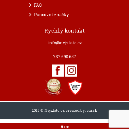
FAQ
Puncovní značky
Rychlý kontakt
info@nejzlato.cz
737 690 657
2015 © Nejzlato.cz created by:
cta.sk
Hore