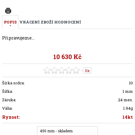
POPIS
VRÁCENÍ ZBOŽÍ
HODNOCENÍ
Připravujeme...
10 630 Kč
0x
Šírka srdca:
10
Šířka:
1 mm
Záruka:
24 mes.
Váha:
1.94g
Ryzost:
14kt
450 mm - skladem