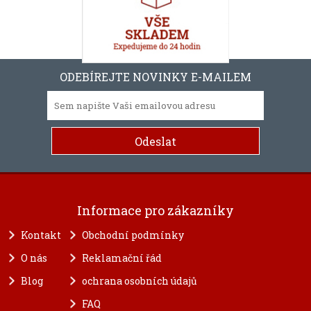
ODEBÍREJTE NOVINKY E-MAILEM
Informace pro zákazníky
Kontakt
Obchodní podmínky
O nás
Reklamační řád
Blog
ochrana osobních údajů
FAQ