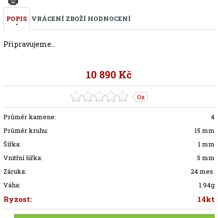
POPIS
VRÁCENÍ ZBOŽÍ
HODNOCENÍ
Připravujeme...
10 890 Kč
0x
Průměr kamene:
4
Průměr kruhu:
15 mm
Šířka:
1 mm
Vnitřní šířka:
5 mm
Záruka:
24 mes.
Váha:
1.94g
Ryzost:
14kt