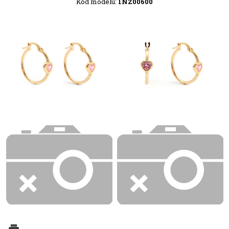
Kód modelu:
1NZ00600