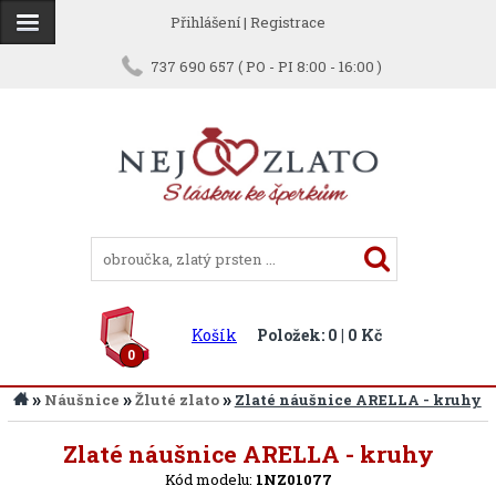
Přihlášení
|
Registrace
737 690 657 ( PO - PI 8:00 - 16:00 )
Košík
Položek: 0 | 0 Kč
0
»
»
»
Náušnice
Žluté zlato
Zlaté náušnice ARELLA - kruhy
Zpět
Zlaté náušnice ARELLA - kruhy
Kód modelu:
1NZ01077