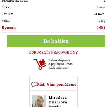
Priemer zirkónu:
1
Šířka:
3 mm
Záruka:
24 mes.
Váha:
1.31g
Ryzost:
14kt
Do košíku
DORUČENÍ 2 PRACOVNÍ DNY
Rádi Vám pomůžeme
Miroslava
Oslancová
Poradca