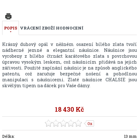
POPIS
VRÁCENÍ ZBOŽÍ
HODNOCENÍ
Krásný duhový opál v něžném osazení bílého zlata tvoří
nádherné jemné a elegantní náušnice. Náušnice jsou
vyrobeny z bílého čtrnáct karátového zlata s povrchovou
úpravou vysokým leskem, což náušnicím přidává na jejich
zářivosti. Použité zapínání náušnic je na způsob anglického
patentu, což zaručuje bezpečné nošení a pohodlnou
manipulaci s náušnicemi. Zlaté náušnice CHALSIE jsou
skvělým tipem na dárek pro Vaše dámy.
18 430 Kč
0x
Délka:
13 mm