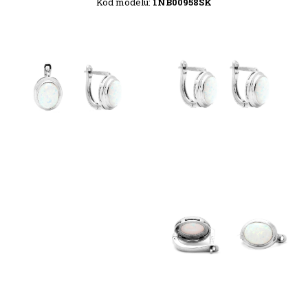
Kód modelu:
1NB00958SK