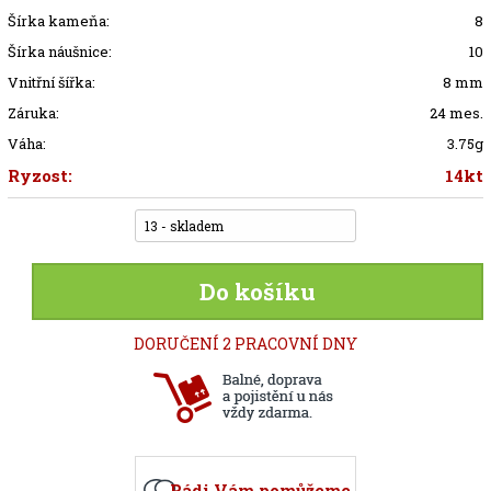
Šírka kameňa:
8
Šírka náušnice:
10
Vnitřní šířka:
8 mm
Záruka:
24 mes.
Váha:
3.75g
Ryzost:
14kt
13 - skladem
Do košíku
DORUČENÍ 2 PRACOVNÍ DNY
Rádi Vám pomůžeme