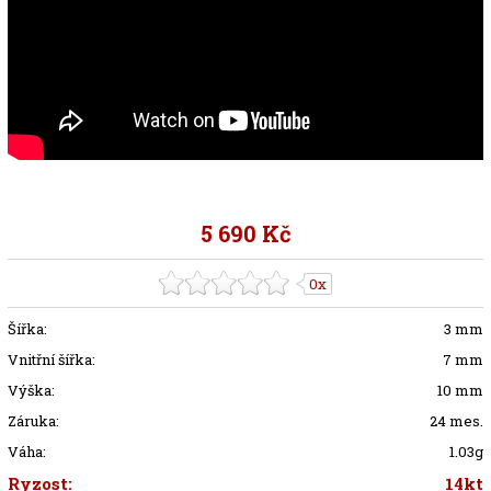
5 690 Kč
0x
Šířka:
3 mm
Vnitřní šířka:
7 mm
Výška:
10 mm
Záruka:
24 mes.
Váha:
1.03g
Ryzost:
14kt