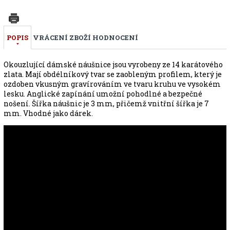
POPIS
VRÁCENÍ ZBOŽÍ
HODNOCENÍ
Okouzlující dámské náušnice jsou vyrobeny ze 14 karátového
zlata. Mají obdélníkový tvar se zaobleným profilem, který je
ozdoben vkusným gravírováním ve tvaru kruhu ve vysokém
lesku. Anglické zapínání umožní pohodlné a bezpečné
nošení. Šířka náušnic je 3 mm, přičemž vnitřní šířka je 7
mm. Vhodné jako dárek.