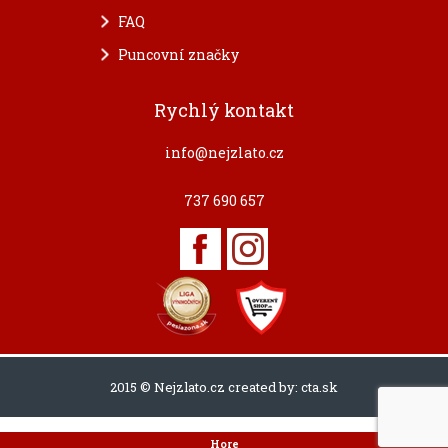
FAQ
Puncovní značky
Rychlý kontakt
info@nejzlato.cz
737 690 657
2015 © Nejzlato.cz created by:
cta.sk
Hore