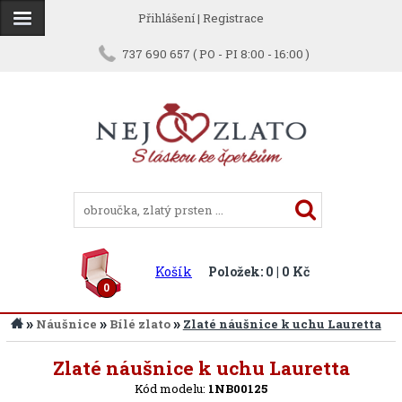
Přihlášení
|
Registrace
737 690 657 ( PO - PI 8:00 - 16:00 )
Košík
Položek: 0 | 0 Kč
0
»
»
»
Náušnice
Bílé zlato
Zlaté náušnice k uchu Lauretta
Zpět
Zlaté náušnice k uchu Lauretta
Kód modelu:
1NB00125