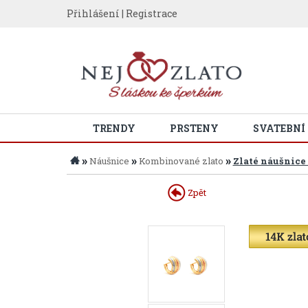
Přihlášení
|
Registrace
TRENDY
PRSTENY
SVATEBNÍ
»
»
»
Náušnice
Kombinované zlato
Zlaté náušnice
Zpět