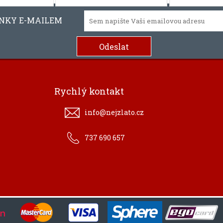
INKY E-MAILEM
Rychlý kontakt
info@nejzlato.cz
737 690 657