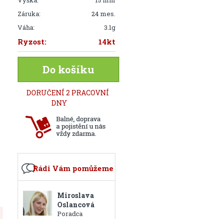
Výška:
15 mm
Záruka:
24 mes.
Váha:
3.1g
Ryzost:
14kt
Do košíku
DORUČENÍ 2 PRACOVNÍ
DNY
Rádi Vám pomůžeme
Miroslava
Oslancová
Poradca