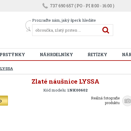
737 690 657 ( PO - PI 8:00 - 16:00 )
Prozraďte nám, jaký šperk hledáte
 PRSTÝNKY
NÁHRDELNÍKY
ŘETÍZKY
NÁ
 LYSSA
Zlaté náušnice LYSSA
Kód modelu:
1NK00602
Reálná fotografie
produktu