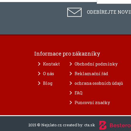
ODEBÍREJTE NOV
Informace pro zákazníky
Kontakt
Obchodní podmínky
O nás
Reklamační řád
Blog
ochrana osobních údajů
FAQ
Puncovní značky
2015 © Nejzlato.cz created by:
cta.sk