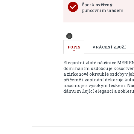
Šperk
ověřený
puncovním úřadem
POPIS
VRÁCENÍ ZBOŽÍ
Elegantní zlaté náušnice MERIEN 
dominantní ozdobou je kosočtve
a zirkonové okrouhlé ozdoby v je
přičemž i zapínání dekoruje kul
náušnic je s vysokým leskem. Ná
dámu milující eleganci a noblesu