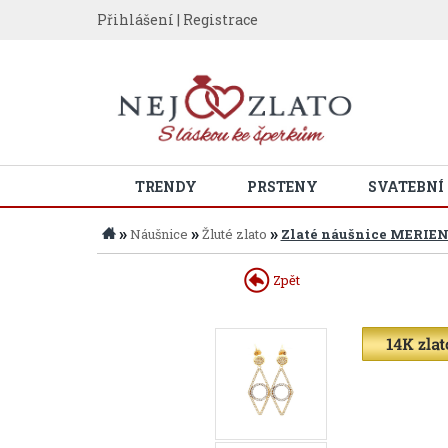
Přihlášení
|
Registrace
TRENDY
PRSTENY
SVATEBNÍ
»
»
»
Náušnice
Žluté zlato
Zlaté náušnice MERIE
Zpět