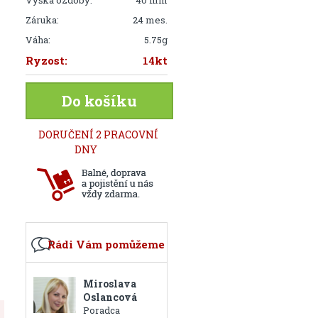
Výška ozdoby:
40 mm
Záruka:
24 mes.
Váha:
5.75g
Ryzost:
14kt
Do košíku
DORUČENÍ 2 PRACOVNÍ
DNY
Rádi Vám pomůžeme
Miroslava
Oslancová
Poradca