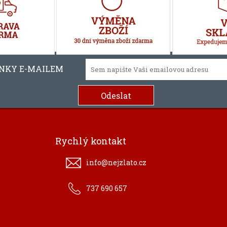
INKY E-MAILEM
Rychlý kontakt
info@nejzlato.cz
737 690 657