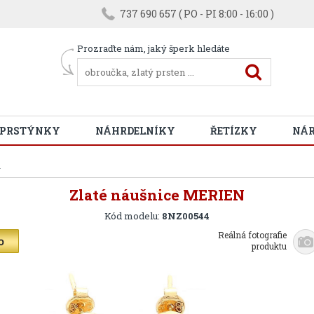
737 690 657 ( PO - PI 8:00 - 16:00 )
Prozraďte nám, jaký šperk hledáte
 PRSTÝNKY
NÁHRDELNÍKY
ŘETÍZKY
NÁ
N
Zlaté náušnice MERIEN
Kód modelu:
8NZ00544
Reálná fotografie
produktu