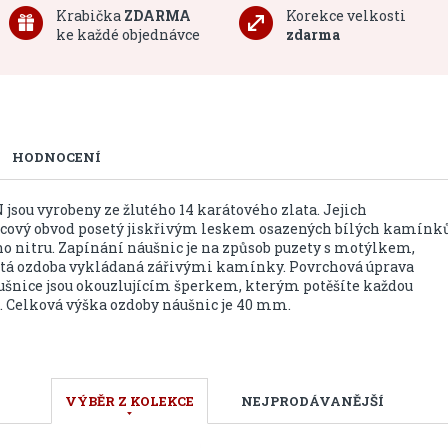
Krabička
ZDARMA
Korekce velkosti
ke každé objednávce
zdarma
HODNOCENÍ
jsou vyrobeny ze žlutého 14 karátového zlata. Jejich
rcový obvod posetý jiskřivým leskem osazených bílých kamínk
ho nitru. Zapínání náušnic je na způsob puzety s motýlkem,
atá ozdoba vykládaná zářivými kamínky. Povrchová úprava
ušnice jsou okouzlujícím šperkem, kterým potěšíte každou
. Celková výška ozdoby náušnic je 40 mm.
VÝBĚR Z KOLEKCE
NEJPRODÁVANĚJŠÍ