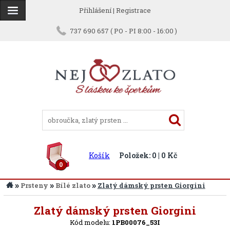
Přihlášení
|
Registrace
737 690 657 ( PO - PI 8:00 - 16:00 )
Košík
Položek: 0 | 0 Kč
0
»
»
»
Prsteny
Bílé zlato
Zlatý dámský prsten Giorgini
Zpět
Zlatý dámský prsten Giorgini
Kód modelu:
1PB00076_53I