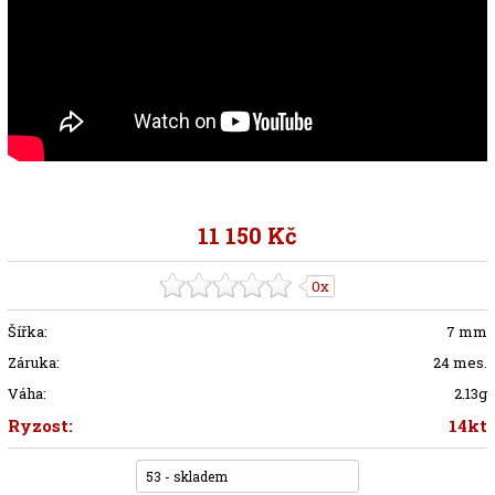
11 150 Kč
0x
Šířka:
7 mm
Záruka:
24 mes.
Váha:
2.13g
Ryzost:
14kt
53 - skladem