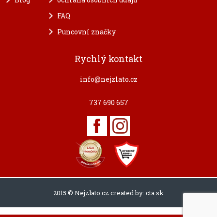
FAQ
Puncovní značky
Rychlý kontakt
info@nejzlato.cz
737 690 657
2015 © Nejzlato.cz created by:
cta.sk