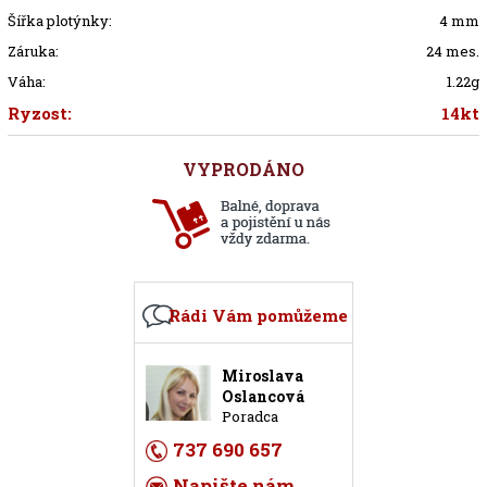
Šířka plotýnky:
4 mm
Záruka:
24 mes.
Váha:
1.22g
Ryzost:
14kt
VYPRODÁNO
Rádi Vám pomůžeme
Miroslava
Oslancová
Poradca
737 690 657
Napište nám