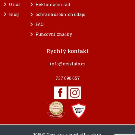
O nás
Reklamační řád
Blog
ochrana osobních údajů
FAQ
Puncovní značky
Rychlý kontakt
info@nejzlato.cz
737 690 657
2015 © Nejzlato.cz created by:
cta.sk