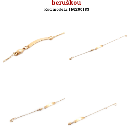
Zpět
beruškou
Kód modelu:
1MZ00183