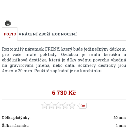
POPIS
VRÁCENÍ ZBOŽÍ
HODNOCENÍ
Roztomilý náramek FRENY, který bude jedinečným dárkem
pro vaše malé poklady. Ozdobou je malá beruška a
obdélníková destička, která je díky svému povrchu vhodná
na gravírování jména, nebo data. Rozměry destičky jsou
4mm x 20 mm. Použité zapínání je na karabinku.
6 730 Kč
0x
Délka plotýnky:
20 mm
Šířka náramku:
1 mm