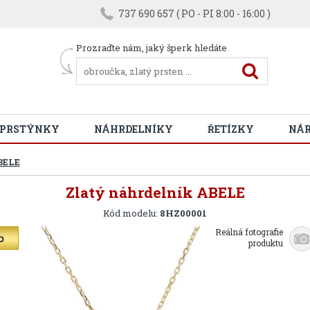
737 690 657 ( PO - PI 8:00 - 16:00 )
Prozraďte nám, jaký šperk hledáte
 PRSTÝNKY
NÁHRDELNÍKY
ŘETÍZKY
NÁ
BELE
Zlatý náhrdelník ABELE
Kód modelu:
8HZ00001
Reálná fotografie
produktu