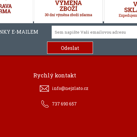
INKY E-MAILEM
Rychlý kontakt
info@nejzlato.cz
737 690 657