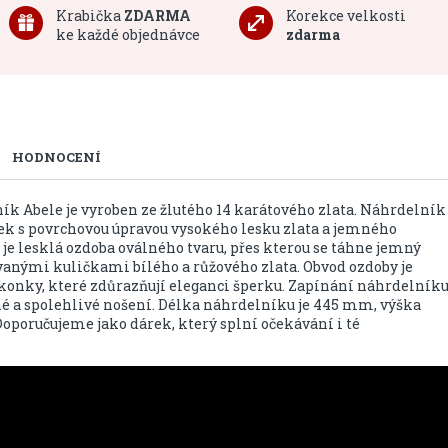
Krabička
ZDARMA
Korekce velkosti
ke každé objednávce
zdarma
HODNOCENÍ
ík Abele je vyroben ze žlutého 14 karátového zlata. Náhrdelník
ček s povrchovou úpravou vysokého lesku zlata a jemného
e lesklá ozdoba oválného tvaru, přes kterou se táhne jemný
anými kuličkami bílého a růžového zlata. Obvod ozdoby je
konky, které zdůrazňují eleganci šperku. Zapínání náhrdelník
né a spolehlivé nošení. Délka náhrdelníku je 445 mm, výška
oporučujeme jako dárek, který splní očekávání i té