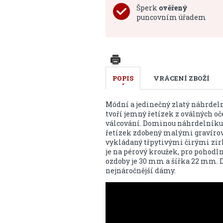
Šperk
ověřený
puncovním úřadem
POPIS
VRÁCENÍ ZBOŽÍ
Módní a jedinečný zlatý náhrdeln
tvoří jemný řetízek z oválných o
válcování. Dominou náhrdelníku j
řetízek zdobený malými gravírov
vykládaný třpytivými čirými zir
je na pérový kroužek, pro pohodl
ozdoby je 30 mm a šířka 22 mm. D
nejnáročnější dámy.