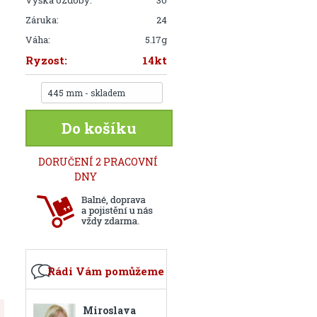
Výška ozdoby:
30
Záruka:
24
Váha:
5.17g
Ryzost:
14kt
445 mm - skladem
Do košíku
DORUČENÍ 2 PRACOVNÍ
DNY
Rádi Vám pomůžeme
Miroslava