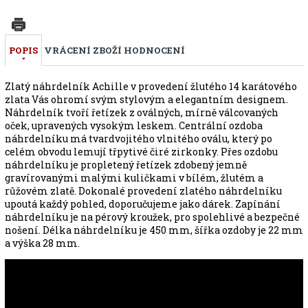
POPIS
VRÁCENÍ ZBOŽÍ
HODNOCENÍ
Zlatý náhrdelník Achille v provedení žlutého 14 karátového
zlata Vás ohromí svým stylovým a elegantním designem.
Náhrdelník tvoří řetízek z oválných, mírně válcovaných
oček, upravených vysokým leskem. Centrální ozdoba
náhrdelníku má tvardvojitého vlnitého oválu, který po
celém obvodu lemují třpytivé čiré zirkonky. Přes ozdobu
náhrdelníku je propletený řetízek zdobený jemně
gravírovanými malými kuličkami v bílém, žlutém a
růžovém zlatě. Dokonalé provedení zlatého náhrdelníku
upoutá každý pohled, doporučujeme jako dárek. Zapínání
náhrdelníku je na pérový kroužek, pro spolehlivé a bezpečné
nošení. Délka náhrdelníku je 450 mm, šířka ozdoby je 22 mm
a výška 28 mm.