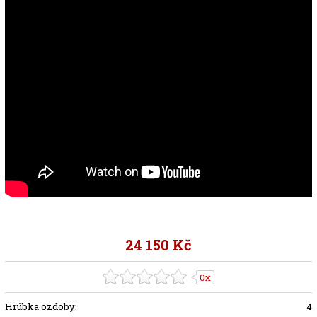
24 150 Kč
0x
Hrúbka ozdoby:
4