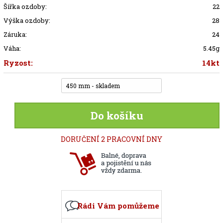
Šířka ozdoby:
22
Výška ozdoby:
28
Záruka:
24
Váha:
5.45g
Ryzost:
14kt
450 mm - skladem
Do košíku
DORUČENÍ 2 PRACOVNÍ DNY
Rádi Vám pomůžeme