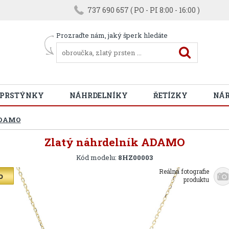
737 690 657 ( PO - PI 8:00 - 16:00 )
Prozraďte nám, jaký šperk hledáte
 PRSTÝNKY
NÁHRDELNÍKY
ŘETÍZKY
NÁ
ADAMO
Zlatý náhrdelník ADAMO
Kód modelu:
8HZ00003
Reálná fotografie
produktu