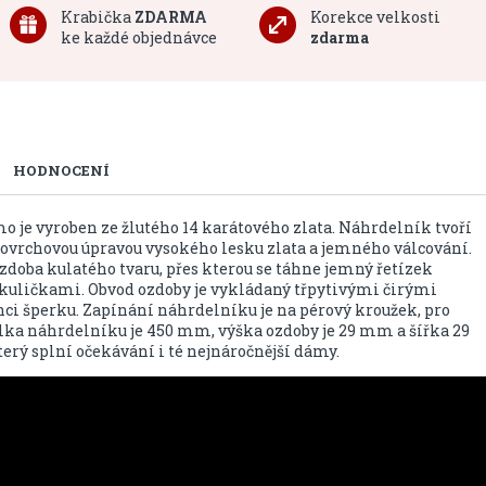
Krabička
ZDARMA
Korekce velkosti
ke každé objednávce
zdarma
HODNOCENÍ
je vyroben ze žlutého 14 karátového zlata. Náhrdelník tvoří
povrchovou úpravou vysokého lesku zlata a jemného válcování.
doba kulatého tvaru, přes kterou se táhne jemný řetízek
uličkami. Obvod ozdoby je vykládaný třpytivými čirými
nci šperku. Zapínání náhrdelníku je na pérový kroužek, pro
lka náhrdelníku je 450 mm, výška ozdoby je 29 mm a šířka 29
rý splní očekávání i té nejnáročnější dámy.