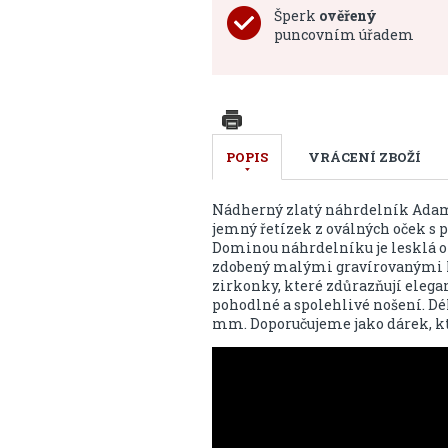
Šperk
ověřený
puncovním úřadem
POPIS
VRÁCENÍ ZBOŽÍ
Nádherný zlatý náhrdelník Adamo 
jemný řetízek z oválných oček s 
Dominou náhrdelníku je lesklá oz
zdobený malými gravírovanými k
zirkonky, které zdůrazňují elega
pohodlné a spolehlivé nošení. Dé
mm. Doporučujeme jako dárek, kte