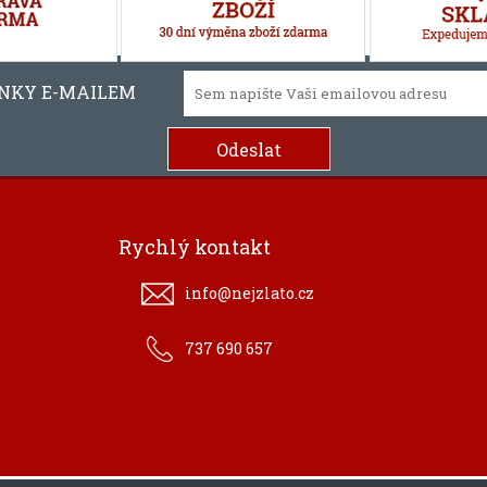
INKY E-MAILEM
Rychlý kontakt
info@nejzlato.cz
737 690 657