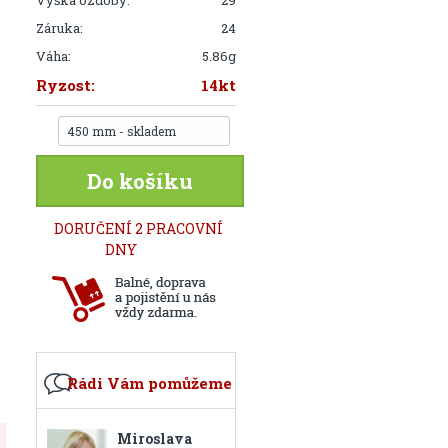
Výška ozdoby:
29
Záruka:
24
Váha:
5.86g
Ryzost:
14kt
450 mm - skladem
Do košíku
DORUČENÍ 2 PRACOVNÍ
DNY
Rádi Vám pomůžeme
Miroslava