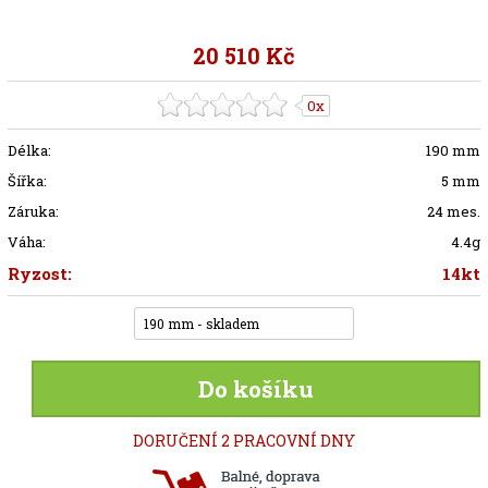
20 510 Kč
0x
Délka:
190 mm
Šířka:
5 mm
Záruka:
24 mes.
Váha:
4.4g
Ryzost:
14kt
190 mm - skladem
Do košíku
DORUČENÍ 2 PRACOVNÍ DNY