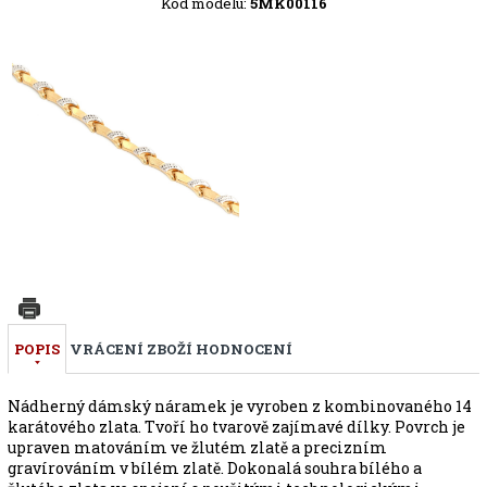
Kód modelu:
5MK00116
POPIS
VRÁCENÍ ZBOŽÍ
HODNOCENÍ
Nádherný dámský náramek je vyroben z kombinovaného 14
karátového zlata. Tvoří ho tvarově zajímavé dílky. Povrch je
upraven matováním ve žlutém zlatě a precizním
gravírováním v bílém zlatě. Dokonalá souhra bílého a