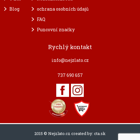
Blog
ochrana osobních údajů
FAQ
Puncovní značky
Rychlý kontakt
info@nejzlato.cz
737 690 657
2015 © Nejzlato.cz created by:
cta.sk