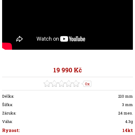
19 990 Kč
0x
Délka:
210 mm
Šířka:
3 mm
Záruka:
24 mes.
Váha:
4.3g
Ryzost:
14kt