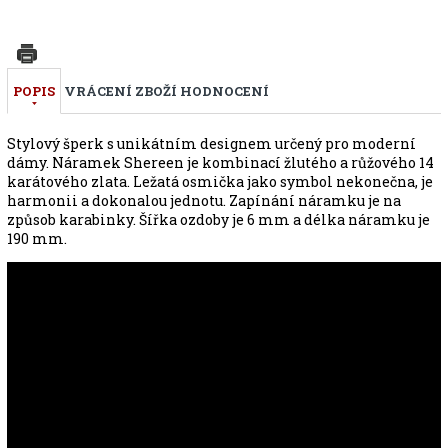
POPIS
VRÁCENÍ ZBOŽÍ
HODNOCENÍ
Stylový šperk s unikátním designem určený pro moderní
dámy. Náramek Shereen je kombinací žlutého a růžového 14
karátového zlata. Ležatá osmička jako symbol nekonečna, je
harmonii a dokonalou jednotu. Zapínání náramku je na
způsob karabinky. Šířka ozdoby je 6 mm a délka náramku je
190 mm.