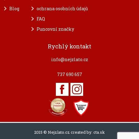
Blog
ochrana osobních údajů
FAQ
Puncovní značky
Rychlý kontakt
info@nejzlato.cz
737 690 657
2015 © Nejzlato.cz created by:
cta.sk