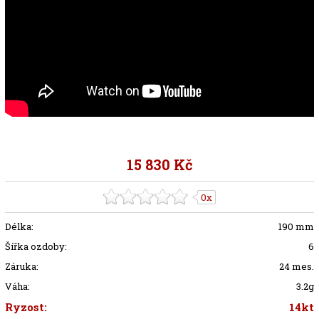
15 830 Kč
0x
Délka:
190 mm
Šířka ozdoby:
6
Záruka:
24 mes.
Váha:
3.2g
Ryzost:
14kt