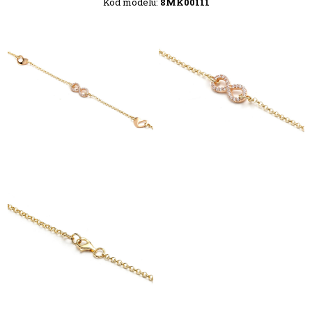
Kód modelu:
8MK00111