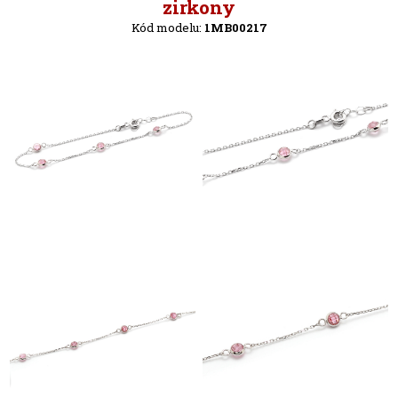
Zpět
zirkony
Kód modelu:
1MB00217