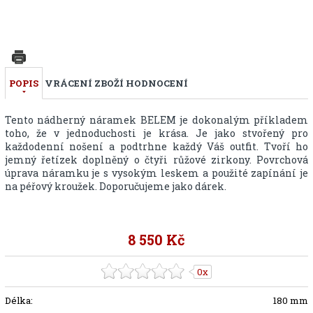
POPIS
VRÁCENÍ ZBOŽÍ
HODNOCENÍ
Tento nádherný náramek BELEM je dokonalým příkladem
toho, že v jednoduchosti je krása. Je jako stvořený pro
každodenní nošení a podtrhne každý Váš outfit. Tvoří ho
jemný řetízek doplněný o čtyři růžové zirkony. Povrchová
úprava náramku je s vysokým leskem a použité zapínání je
na péřový kroužek. Doporučujeme jako dárek.
8 550 Kč
0x
Délka:
180 mm