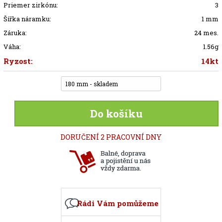
Priemer zirkónu:
3
Šířka náramku:
1 mm
Záruka:
24 mes.
Váha:
1.56g
Ryzost:
14kt
180 mm - skladem
Do košíku
DORUČENÍ 2 PRACOVNÍ DNY
Rádi Vám pomůžeme