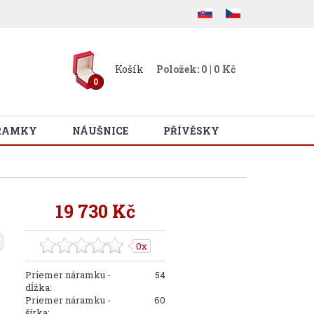
Košík
Položek: 0 | 0 Kč
0
RAMKY
NÁUŠNICE
PŘÍVĚSKY
19 730 Kč
0x
Priemer náramku -
54
dĺžka:
Priemer náramku -
60
šírka: