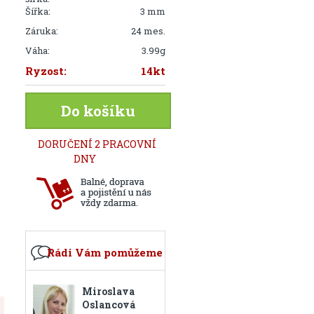
Šířka:
3 mm
Záruka:
24 mes.
Váha:
3.99g
Ryzost:
14kt
Do košíku
DORUČENÍ 2 PRACOVNÍ
DNY
Rádi Vám pomůžeme
Miroslava
Oslancová