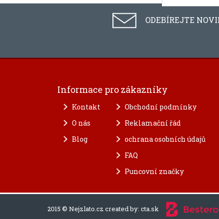
ODEBÍREJTE NOV
Informace pro zákazníky
Kontakt
Obchodní podmínky
O nás
Reklamační řád
Blog
ochrana osobních údajů
FAQ
Puncovní značky
2015 © Nejzlato.cz created by:
cta.sk