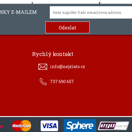
INKY E-MAILEM
Rychlý kontakt
info@nejzlato.cz
737 690 657