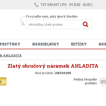
737 690 657 ( PO - PI 8:00 - 16:00 )
Prozraďte nám, jaký šperk hledáte
 PRSTÝNKY
NÁHRDELNÍKY
ŘETÍZKY
NÁ
mek AHLADITA
Zlatý obručový náramek AHLADITA
Kód modelu:
1MZ00258
Reálná fotografie
produktu