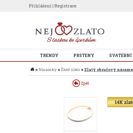
Přihlášení
|
Registrace
TRENDY
PRSTENY
SVATEBNÍ
»
»
»
Náramky
Žluté zlato
Zlatý obručový nára
Zpět