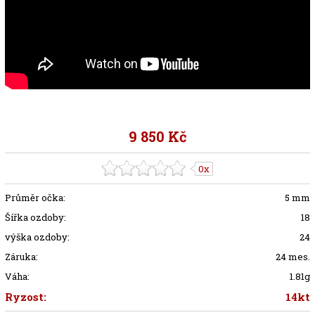
9 850 Kč
0x
Průměr očka:
5 mm
Šířka ozdoby:
18
výška ozdoby:
24
Záruka:
24 mes.
Váha:
1.81g
Ryzost:
14kt