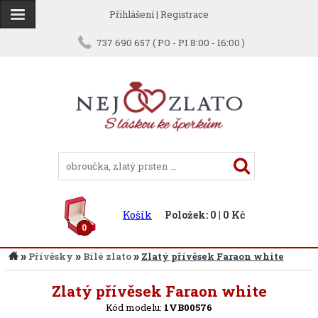
Přihlášení
|
Registrace
737 690 657 ( PO - PI 8:00 - 16:00 )
Košík
Položek: 0 | 0 Kč
0
»
»
»
Přívěsky
Bílé zlato
Zlatý přívěsek Faraon white
Zpět
Zlatý přívěsek Faraon white
Kód modelu:
1VB00576