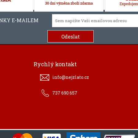
INKY E-MAILEM
Rychlý kontakt
info@nejzlato.cz
737 690 657