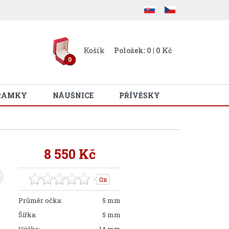
Košík
Položek: 0 | 0 Kč
0
RAMKY
NÁUŠNICE
PŘÍVĚSKY
8 550 Kč
0x
Průměr očka:
5 mm
Šířka:
5 mm