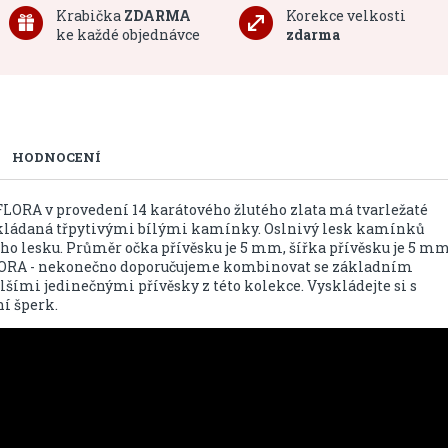
Krabička
ZDARMA
Korekce velkosti
ke každé objednávce
zdarma
HODNOCENÍ
 FLORA v provedení 14 karátového žlutého zlata má tvarležaté
ykládaná třpytivými bílými kamínky. Oslnivý lesk kamínků
ho lesku. Průměr očka přívěsku je 5 mm, šířka přívěsku je 5 m
FLORA - nekonečno doporučujeme kombinovat se základním
ími jedinečnými přívěsky z této kolekce. Vyskládejte si s
í šperk.