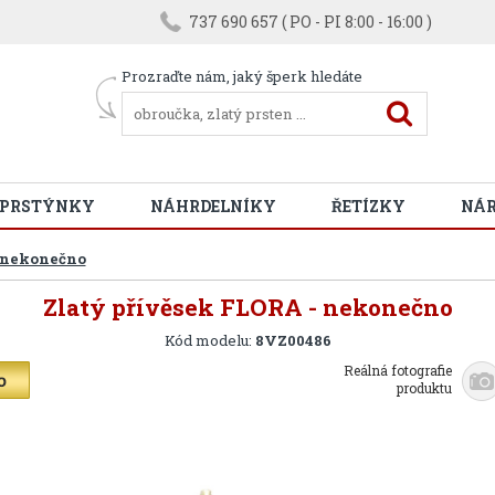
737 690 657 ( PO - PI 8:00 - 16:00 )
Prozraďte nám, jaký šperk hledáte
 PRSTÝNKY
NÁHRDELNÍKY
ŘETÍZKY
NÁ
- nekonečno
Zlatý přívěsek FLORA - nekonečno
Kód modelu:
8VZ00486
Reálná fotografie
produktu