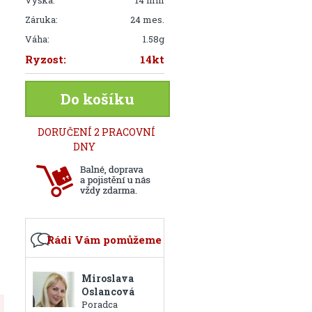
Výška:
14 mm
Záruka:
24 mes.
Váha:
1.58g
Ryzost:
14kt
Do košíku
DORUČENÍ 2 PRACOVNÍ
DNY
Rádi Vám pomůžeme
Miroslava
Oslancová
Poradca