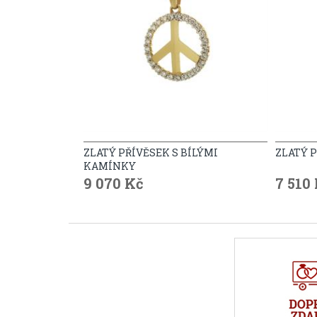
ZLATÝ PŘÍVĚSEK S BÍLÝMI
ZLATÝ 
KAMÍNKY
9 070 Kč
7 510