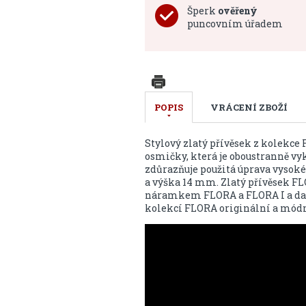
Šperk
ověřený
puncovním úřadem
POPIS
VRÁCENÍ ZBOŽÍ
Stylový zlatý přívěsek z kolekce
osmičky, která je oboustranně v
zdůrazňuje použitá úprava vysoké
a výška 14 mm. Zlatý přívěsek 
náramkem FLORA a FLORA I a dalš
kolekcí FLORA originální a módn