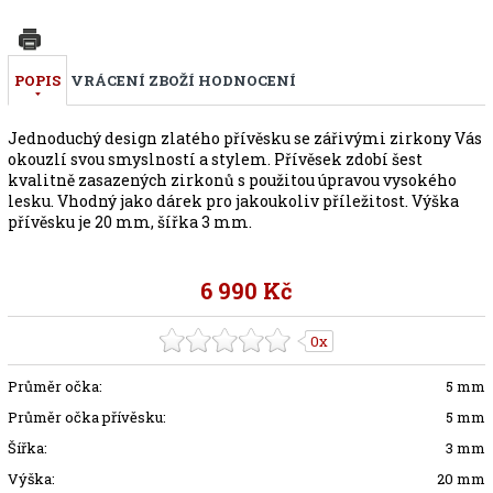
POPIS
VRÁCENÍ ZBOŽÍ
HODNOCENÍ
Jednoduchý design zlatého přívěsku se zářivými zirkony Vás
okouzlí svou smyslností a stylem. Přívěsek zdobí šest
kvalitně zasazených zirkonů s použitou úpravou vysokého
lesku. Vhodný jako dárek pro jakoukoliv příležitost. Výška
přívěsku je 20 mm, šířka 3 mm.
6 990 Kč
0x
Průměr očka:
5 mm
Průměr očka přívěsku:
5 mm
Šířka:
3 mm
Výška:
20 mm