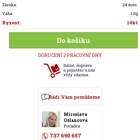
Záruka:
24 mes.
Váha:
1.3g
Ryzost:
14kt
Do košíku
DORUČENÍ 2 PRACOVNÍ DNY
Rádi Vám pomůžeme
Miroslava
Oslancová
Poradca
737 690 657