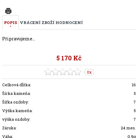
POPIS
VRÁCENÍ ZBOŽÍ
HODNOCENÍ
Připravujeme...
5 170 Kč
0x
Celková dĺžka:
16
Šírka kameňa:
5
Šířka ozdoby:
7
Výška kameňa:
5
výška ozdoby:
7
Záruka:
24 mes.
Váha:
0.9g