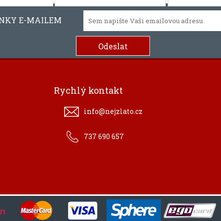
INKY E-MAILEM
Rychlý kontakt
info@nejzlato.cz
737 690 657