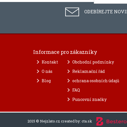
ODEBÍREJTE NOV
Informace pro zákazníky
Kontakt
Obchodní podmínky
O nás
Reklamační řád
Blog
ochrana osobních údajů
FAQ
Puncovní značky
2015 © Nejzlato.cz created by:
cta.sk