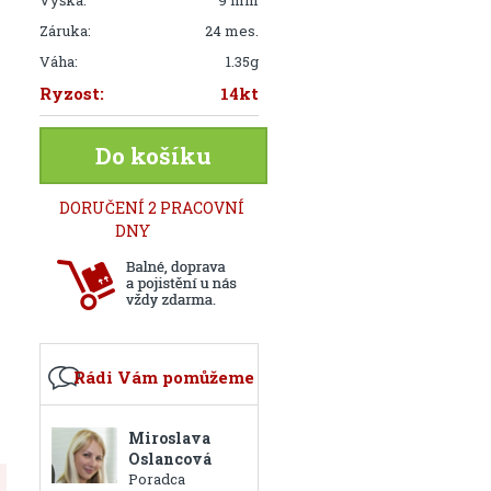
Výška:
9 mm
Záruka:
24 mes.
Váha:
1.35g
Ryzost:
14kt
Do košíku
DORUČENÍ 2 PRACOVNÍ
DNY
Rádi Vám pomůžeme
Miroslava
Oslancová
Poradca