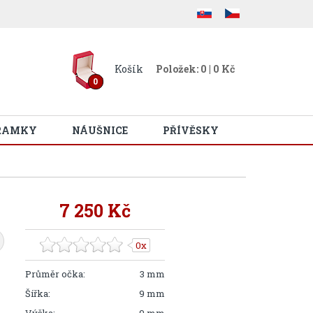
Košík
Položek: 0 | 0 Kč
0
RAMKY
NÁUŠNICE
PŘÍVĚSKY
7 250 Kč
0x
Průměr očka:
3 mm
Šířka:
9 mm