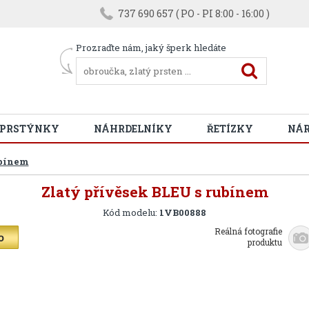
737 690 657 ( PO - PI 8:00 - 16:00 )
Prozraďte nám, jaký šperk hledáte
 PRSTÝNKY
NÁHRDELNÍKY
ŘETÍZKY
NÁ
ubínem
Zlatý přívěsek BLEU s rubínem
Kód modelu:
1VB00888
Reálná fotografie
produktu