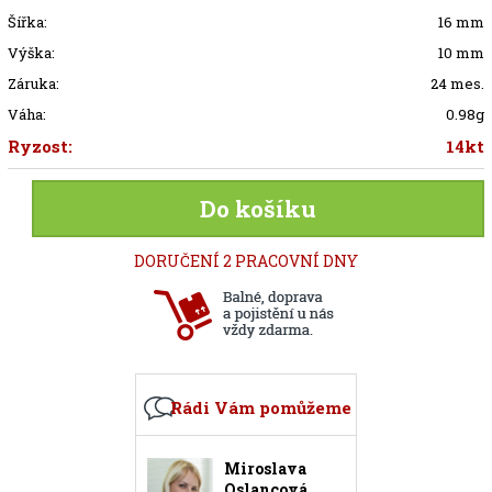
Šířka:
16 mm
Výška:
10 mm
Záruka:
24 mes.
Váha:
0.98g
Ryzost:
14kt
Do košíku
DORUČENÍ 2 PRACOVNÍ DNY
Rádi Vám pomůžeme
Miroslava
Oslancová