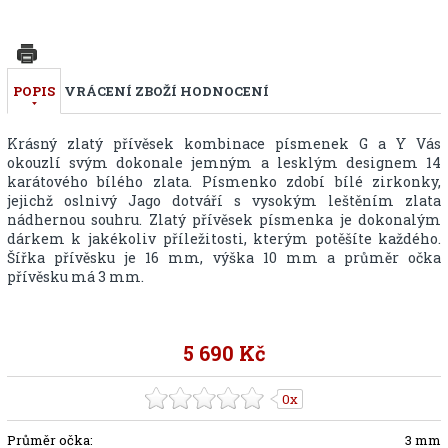
POPIS
VRÁCENÍ ZBOŽÍ
HODNOCENÍ
Krásný zlatý přívěsek kombinace písmenek G a Y Vás
okouzlí svým dokonale jemným a lesklým designem 14
karátového bílého zlata. Písmenko zdobí bílé zirkonky,
jejichž oslnivý Jago dotváří s vysokým leštěním zlata
nádhernou souhru. Zlatý přívěsek písmenka je dokonalým
dárkem k jakékoliv příležitosti, kterým potěšíte každého.
Šířka přívěsku je 16 mm, výška 10 mm a průměr očka
přívěsku má 3 mm.
5 690 Kč
0x
Průměr očka:
3 mm