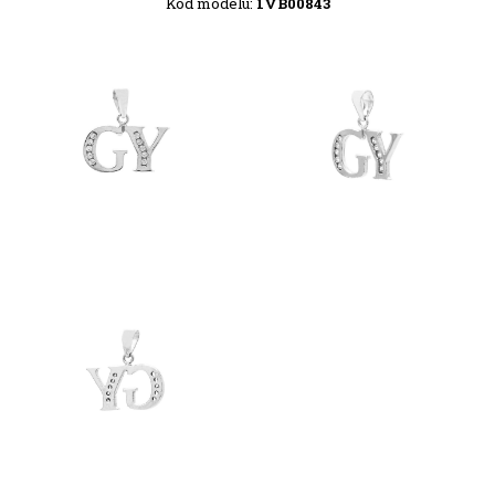
Kód modelu:
1VB00843