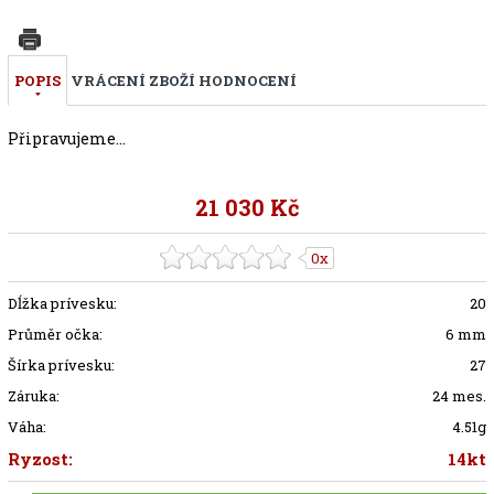
POPIS
VRÁCENÍ ZBOŽÍ
HODNOCENÍ
Připravujeme...
21 030 Kč
0x
Dĺžka prívesku:
20
Průměr očka:
6 mm
Šírka prívesku:
27
Záruka:
24 mes.
Váha:
4.51g
Ryzost:
14kt