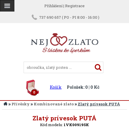
Přihlášení
|
Registrace
737 690 657 ( PO - PI 8:00 - 16:00 )
Košík
Položek: 0 | 0 Kč
0
»
»
»
Přívěsky
Kombinované zlato
Zlatý prívesok PUTÁ
Zpět
Zlatý prívesok PUTÁ
Kód modelu:
1VK00919SK