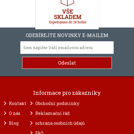
ODEBÍREJTE NOVINKY E-MAILEM
Informace pro zákazníky
Kontakt
Obchodní podmínky
O nás
Reklamační řád
Blog
ochrana osobních údajů
FAQ