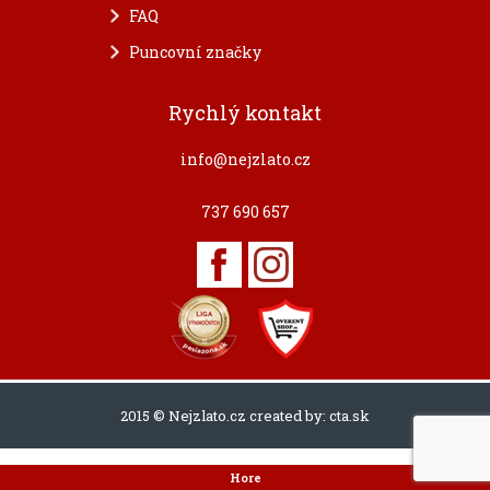
FAQ
Puncovní značky
Rychlý kontakt
info@nejzlato.cz
737 690 657
2015 © Nejzlato.cz created by:
cta.sk
Hore