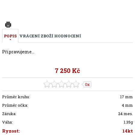
POPIS
VRÁCENÍ ZBOŽÍ
HODNOCENÍ
Připravujeme...
7 250 Kč
0x
Průměr kruhu:
17 mm
Průměr očka:
4 mm
Záruka:
24 mes.
Váha:
1.35g
Ryzost:
14kt