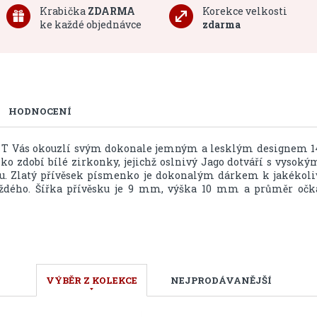
Krabička
ZDARMA
Korekce velkosti
ke každé objednávce
zdarma
HODNOCENÍ
o T Vás okouzlí svým dokonale jemným a lesklým designem 1
ko zdobí bílé zirkonky, jejichž oslnivý Jago dotváří s vysoký
u. Zlatý přívěsek písmenko je dokonalým dárkem k jakékoli
každého. Šířka přívěsku je 9 mm, výška 10 mm a průměr očk
VÝBĚR Z KOLEKCE
NEJPRODÁVANĚJŠÍ