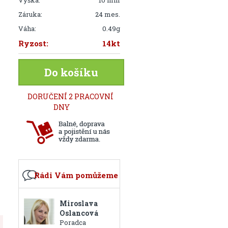
Výška:
10 mm
Záruka:
24 mes.
Váha:
0.49g
Ryzost:
14kt
Do košíku
DORUČENÍ 2 PRACOVNÍ
DNY
Rádi Vám pomůžeme
Miroslava
Oslancová
Poradca