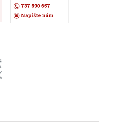
737 690 657
Napište nám
4
m
v
a