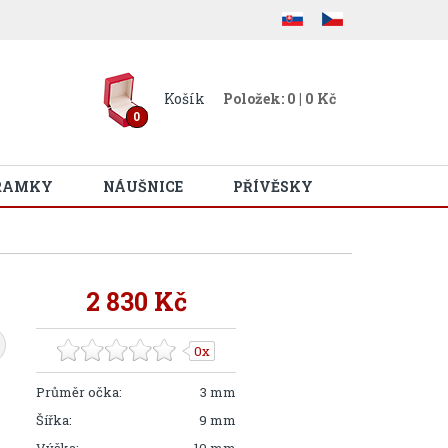
Košík
Položek: 0 | 0 Kč
0
RAMKY
NÁUŠNICE
PŘÍVĚSKY
2 830 Kč
0x
Průměr očka:
3 mm
Šířka:
9 mm