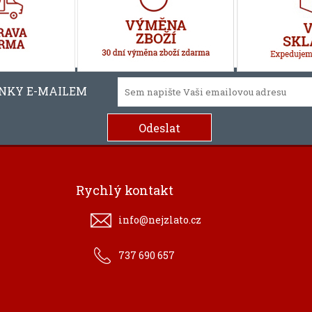
INKY E-MAILEM
Rychlý kontakt
info@nejzlato.cz
737 690 657