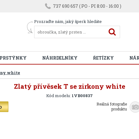
737 690 657 ( PO - PI 8:00 - 16:00 )
Prozraďte nám, jaký šperk hledáte
 PRSTÝNKY
NÁHRDELNÍKY
ŘETÍZKY
NÁ
ony white
Zlatý přívěsek T se zirkony white
Kód modelu:
1VB00837
Reálná fotografie
produktu