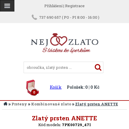
Přihlášení
|
Registrace
737 690 657 ( PO - PI 8:00 - 16:00 )
Košík
Položek: 0 | 0 Kč
0
»
»
»
Prsteny
Kombinované zlato
Zlatý prsten ANETTE
Zpět
Zlatý prsten ANETTE
Kód modelu:
7PK00729_47I