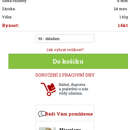
Šířka ozdoby:
6 mm
Záruka:
24 mes.
Váha:
1.61g
Ryzost:
14kt
56 - skladem
Jak vybrat velikost?
Do košíku
DORUČENÍ 2 PRACOVNÍ DNY
Rádi Vám pomůžeme
Miroslava