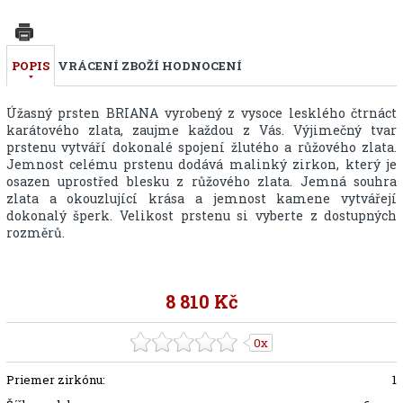
POPIS
VRÁCENÍ ZBOŽÍ
HODNOCENÍ
Úžasný prsten BRIANA vyrobený z vysoce lesklého čtrnáct
karátového zlata, zaujme každou z Vás. Výjimečný tvar
prstenu vytváří dokonalé spojení žlutého a růžového zlata.
Jemnost celému prstenu dodává malinký zirkon, který je
osazen uprostřed blesku z růžového zlata. Jemná souhra
zlata a okouzlující krása a jemnost kamene vytvářejí
dokonalý šperk. Velikost prstenu si vyberte z dostupných
rozměrů.
8 810 Kč
0x
Priemer zirkónu:
1