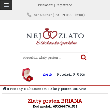
Přihlášení
|
Registrace
737 690 657 ( PO - PI 8:00 - 16:00 )
Košík
Položek: 0 | 0 Kč
0
»
»
»
Prsteny
S kamenem
Zlatý prsten BRIANA
Zpět
Zlatý prsten BRIANA
Kód modelu:
6PK00870_56I