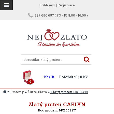
Přihlášení
|
Registrace
737 690 657 ( PO - PI 8:00 - 16:00 )
Košík
Položek: 0 | 0 Kč
0
»
»
»
Prsteny
Žluté zlato
Zlatý prsten CAELYN
Zpět
Zlatý prsten CAELYN
Kód modelu:
6PZ00877