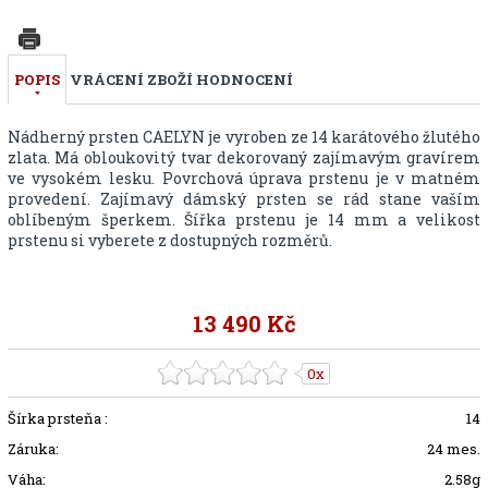
POPIS
VRÁCENÍ ZBOŽÍ
HODNOCENÍ
Nádherný prsten CAELYN je vyroben ze 14 karátového žlutého
zlata. Má obloukovitý tvar dekorovaný zajímavým gravírem
ve vysokém lesku. Povrchová úprava prstenu je v matném
provedení. Zajímavý dámský prsten se rád stane vaším
oblíbeným šperkem. Šířka prstenu je 14 mm a velikost
prstenu si vyberete z dostupných rozměrů.
13 490 Kč
0x
Šírka prsteňa :
14
Záruka:
24 mes.
Váha:
2.58g