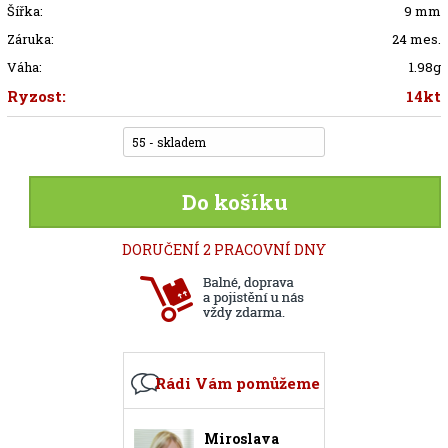
Šířka:
9 mm
Záruka:
24 mes.
Váha:
1.98g
Ryzost:
14kt
55 - skladem
Do košíku
DORUČENÍ 2 PRACOVNÍ DNY
Rádi Vám pomůžeme
Miroslava