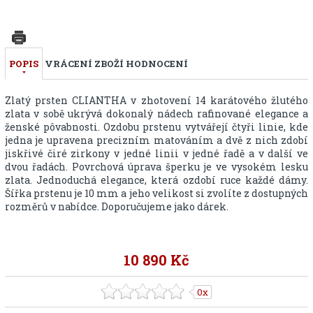
POPIS
VRÁCENÍ ZBOŽÍ
HODNOCENÍ
Zlatý prsten CLIANTHA v zhotovení 14 karátového žlutého
zlata v sobě ukrývá dokonalý nádech rafinované elegance a
ženské pôvabnosti. Ozdobu prstenu vytvářejí čtyři linie, kde
jedna je upravena precizním matováním a dvě z nich zdobí
jiskřivé čiré zirkony v jedné linii v jedné řadě a v další ve
dvou řadách. Povrchová úprava šperku je ve vysokém lesku
zlata. Jednoduchá elegance, která ozdobí ruce každé dámy.
Šířka prstenu je 10 mm a jeho velikost si zvolíte z dostupných
rozměrů v nabídce. Doporučujeme jako dárek.
10 890 Kč
0x