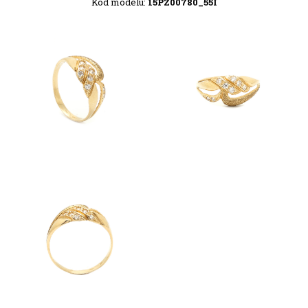
Kód modelu:
15PZ00780_55I