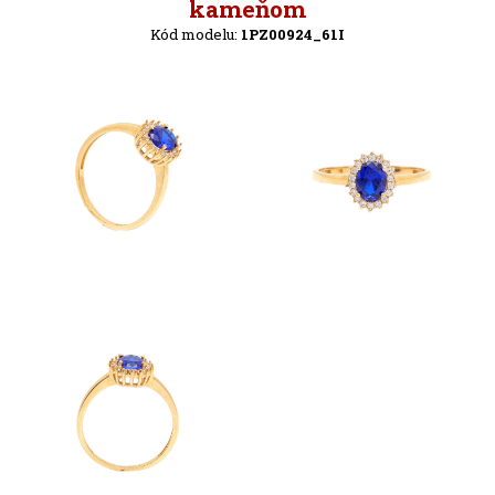
Zpět
kameňom
Kód modelu:
1PZ00924_61I