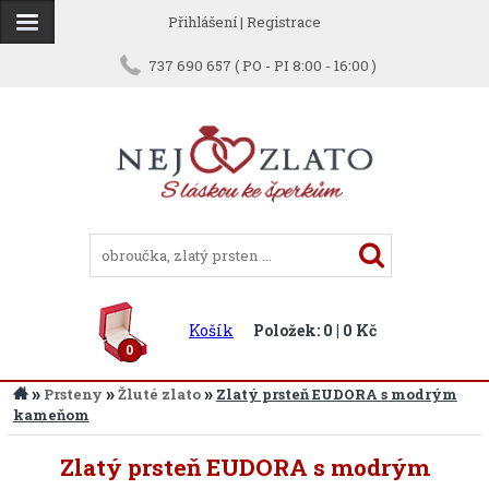
Přihlášení
|
Registrace
737 690 657 ( PO - PI 8:00 - 16:00 )
Košík
Položek: 0 | 0 Kč
0
»
»
»
Prsteny
Žluté zlato
Zlatý prsteň EUDORA s modrým
kameňom
Zlatý prsteň EUDORA s modrým