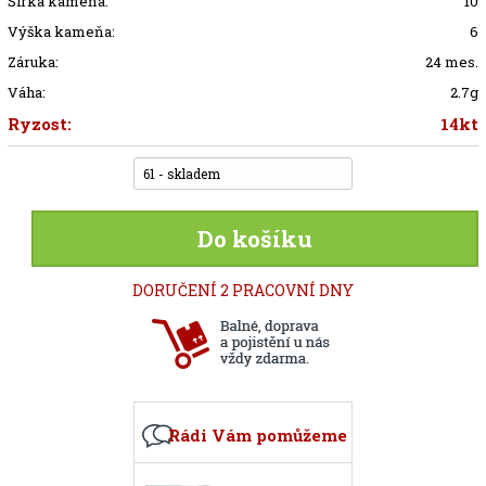
Šírka kameňa:
10
Výška kameňa:
6
Záruka:
24 mes.
Váha:
2.7g
Ryzost:
14kt
61 - skladem
Do košíku
DORUČENÍ 2 PRACOVNÍ DNY
Rádi Vám pomůžeme