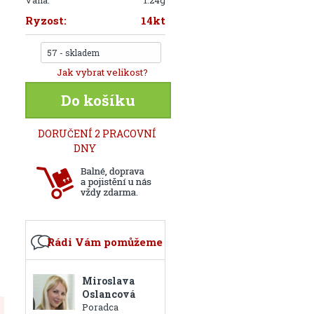
Váha:
1.24g
Ryzost:
14kt
57 - skladem
Jak vybrat velikost?
Do košíku
DORUČENÍ 2 PRACOVNÍ
DNY
Rádi Vám pomůžeme
Miroslava
Oslancová
Poradca