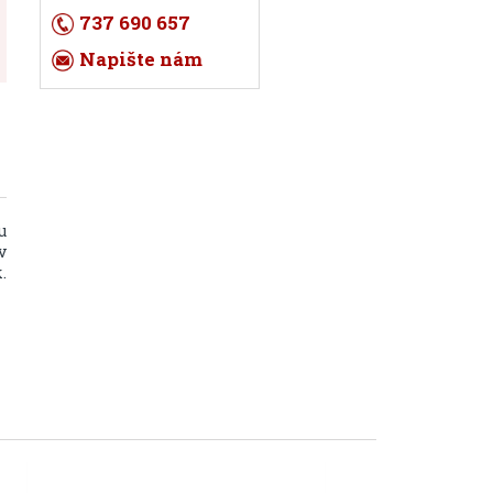
737 690 657
Napište nám
u
v
.