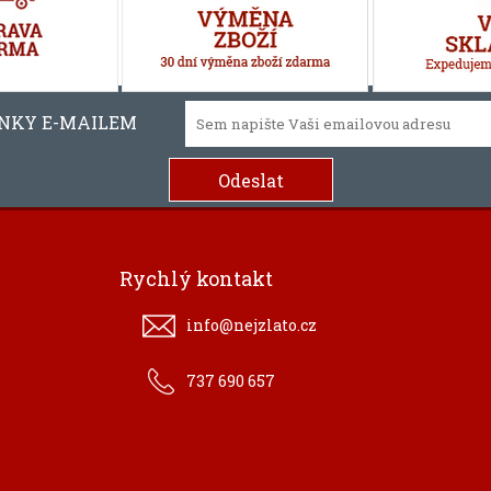
INKY E-MAILEM
Rychlý kontakt
info@nejzlato.cz
737 690 657