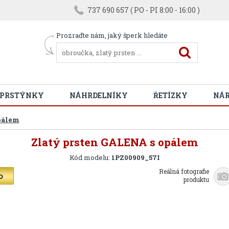
737 690 657 ( PO - PI 8:00 - 16:00 )
Prozraďte nám, jaký šperk hledáte
 PRSTÝNKY
NÁHRDELNÍKY
ŘETÍZKY
NÁ
pálem
Zlatý prsten GALENA s opálem
Kód modelu:
1PZ00909_57I
Reálná fotografie
produktu