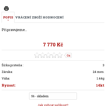
POPIS
VRÁCENÍ ZBOŽÍ
HODNOCENÍ
Připravujeme...
7 770 Kč
0x
Šírka prsteňa :
3
Záruka:
24 mes.
Váha:
1.44g
Ryzost:
14kt
56 - skladem
Jak vybrat velikost?