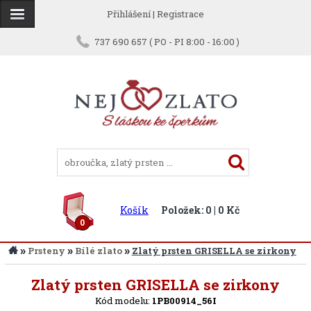
Přihlášení
|
Registrace
737 690 657 ( PO - PI 8:00 - 16:00 )
Košík
Položek: 0 | 0 Kč
0
»
»
»
Prsteny
Bílé zlato
Zlatý prsten GRISELLA se zirkony
Zpět
Zlatý prsten GRISELLA se zirkony
Kód modelu:
1PB00914_56I