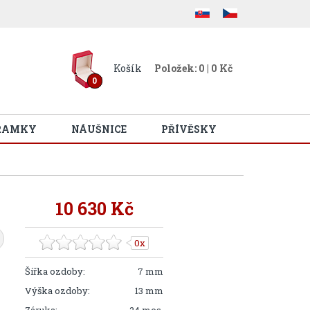
Košík
Položek: 0 | 0 Kč
0
RAMKY
NÁUŠNICE
PŘÍVĚSKY
10 630 Kč
0x
Šířka ozdoby:
7 mm
Výška ozdoby:
13 mm