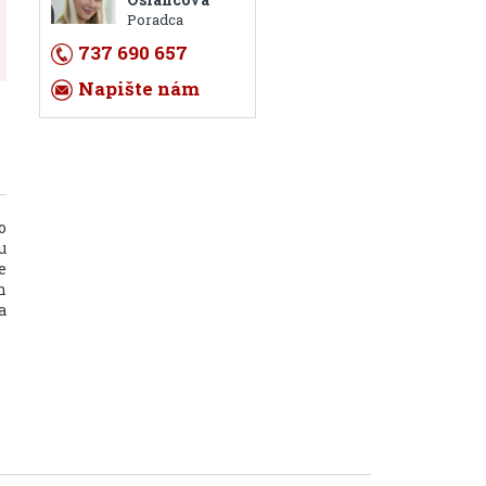
Poradca
737 690 657
Napište nám
o
u
e
h
a