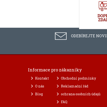
ODEBÍREJTE NOV
Informace pro zákazníky
Kontakt
Obchodní podmínky
O nás
Reklamační řád
Blog
ochrana osobních údajů
FAQ