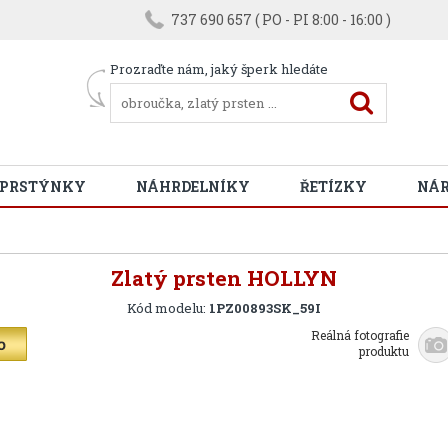
737 690 657 ( PO - PI 8:00 - 16:00 )
Prozraďte nám, jaký šperk hledáte
 PRSTÝNKY
NÁHRDELNÍKY
ŘETÍZKY
NÁ
Zlatý prsten HOLLYN
Kód modelu:
1PZ00893SK_59I
Reálná fotografie
produktu