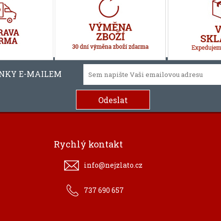
INKY E-MAILEM
Rychlý kontakt
info@nejzlato.cz
737 690 657