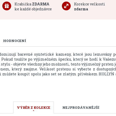
Krabička
ZDARMA
Korekce velkosti
ke každé objednávce
zdarma
HODNOCENÍ
minují barevné syntetické kameny, které jsou lemovány p
. Pokud toužíte po výjimečném šperku, který se hodí k Vašem
stylu - objevte všechny jeho možnosti, tento výjimečný prsten j
enem, který zaujme. Velikost prstenu si vyberte z dostupnýc
i můžete koupit spolu jako set se zlatým přívěskem HOLLYN 
VÝBĚR Z KOLEKCE
NEJPRODÁVANĚJŠÍ