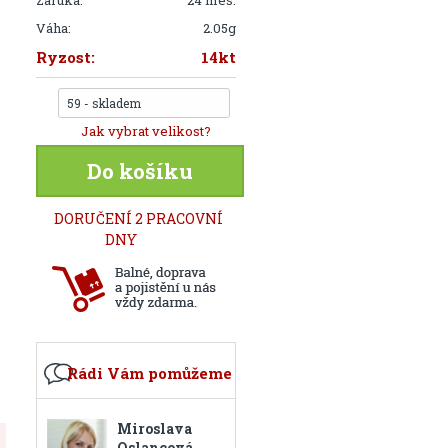
Záruka:
24 mes.
Váha:
2.05g
Ryzost:
14kt
59 - skladem
Jak vybrat velikost?
Do košíku
DORUČENÍ 2 PRACOVNÍ
DNY
Rádi Vám pomůžeme
Miroslava
Oslancová