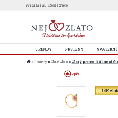
Přihlášení
|
Registrace
TRENDY
PRSTENY
SVATEBNÍ
»
»
»
Prsteny
Žluté zlato
Zlatý prsten HUE se zirk
Zpět