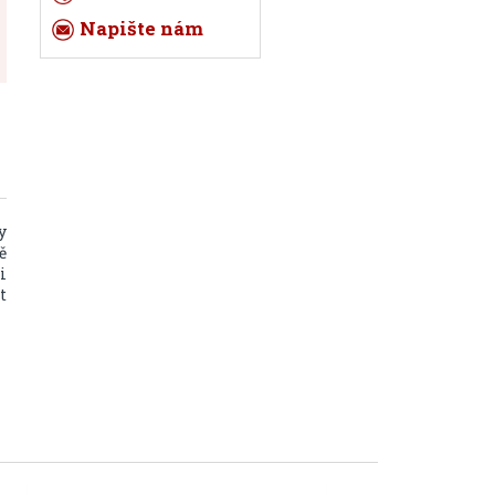
Napište nám
y
ě
i
t