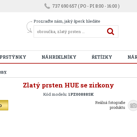
737 690 657 ( PO - PI 8:00 - 16:00 )
Prozraďte nám, jaký šperk hledáte
 PRSTÝNKY
NÁHRDELNÍKY
ŘETÍZKY
NÁ
ony
Zlatý prsten HUE se zirkony
Kód modelu:
1PZ00888SK
Reálná fotografie
produktu