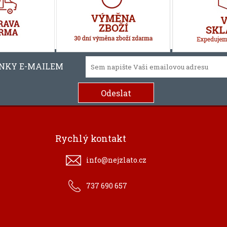
INKY E-MAILEM
Rychlý kontakt
info@nejzlato.cz
737 690 657