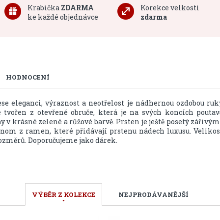
Krabička
ZDARMA
Korekce velkosti
ke každé objednávce
zdarma
HODNOCENÍ
ese eleganci, výraznost a neotřelost je nádhernou ozdobou ruk
 tvořen z otevřené obruče, která je na svých koncích poutav
 krásné zelené a růžové barvě. Prsten je ještě posetý zářivým
om z ramen, které přidávají prstenu nádech luxusu. Velikos
rozměrů. Doporučujeme jako dárek.
VÝBĚR Z KOLEKCE
NEJPRODÁVANĚJŠÍ