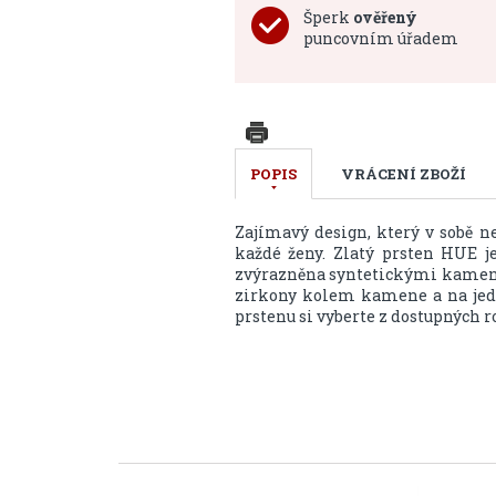
Šperk
ověřený
puncovním úřadem
POPIS
VRÁCENÍ ZBOŽÍ
Zajímavý design, který v sobě n
každé ženy. Zlatý prsten HUE je
zvýrazněna syntetickými kameny v
zirkony kolem kamene a na jedn
prstenu si vyberte z dostupných 