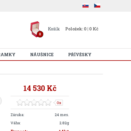
Košík
Položek: 0 | 0 Kč
0
RAMKY
NÁUŠNICE
PŘÍVĚSKY
14 530 Kč
0x
Záruka:
24 mes.
Váha:
2.82g