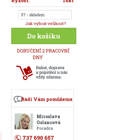
Ryzost:
14kt
57 - skladem
Jak vybrat velikost?
Do košíku
DORUČENÍ 2 PRACOVNÍ
DNY
Rádi Vám pomůžeme
Miroslava
Oslancová
Poradca
737 690 657