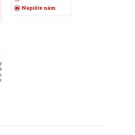
Napište nám
y
ě
i
t