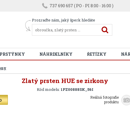
737 690 657 ( PO - PI 8:00 - 16:00 )
Prozraďte nám, jaký šperk hledáte
 PRSTÝNKY
NÁHRDELNÍKY
ŘETÍZKY
NÁ
ony
Zlatý prsten HUE se zirkony
Kód modelu:
1PZ00888SK_56I
Reálná fotografie
produktu