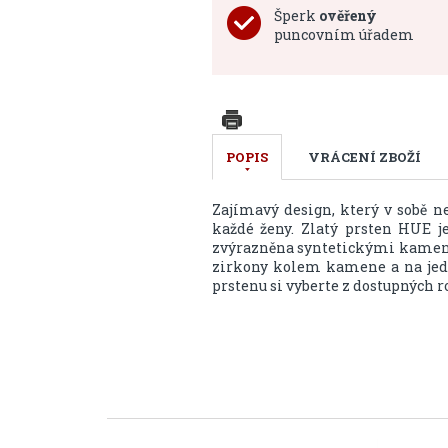
Šperk
ověřený
puncovním úřadem
POPIS
VRÁCENÍ ZBOŽÍ
Zajímavý design, který v sobě n
každé ženy. Zlatý prsten HUE je
zvýrazněna syntetickými kameny v
zirkony kolem kamene a na jedn
prstenu si vyberte z dostupných 