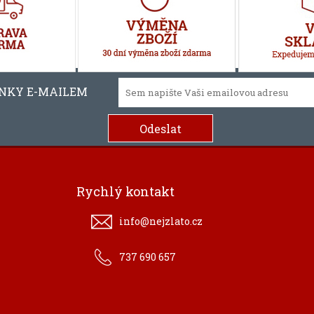
INKY E-MAILEM
Rychlý kontakt
info@nejzlato.cz
737 690 657