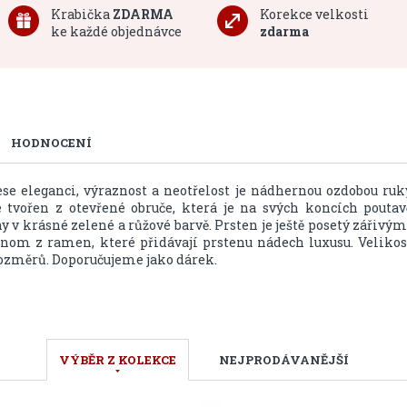
Krabička
ZDARMA
Korekce velkosti
ke každé objednávce
zdarma
HODNOCENÍ
ese eleganci, výraznost a neotřelost je nádhernou ozdobou ruk
 tvořen z otevřené obruče, která je na svých koncích poutav
 krásné zelené a růžové barvě. Prsten je ještě posetý zářivým
om z ramen, které přidávají prstenu nádech luxusu. Velikos
rozměrů. Doporučujeme jako dárek.
VÝBĚR Z KOLEKCE
NEJPRODÁVANĚJŠÍ