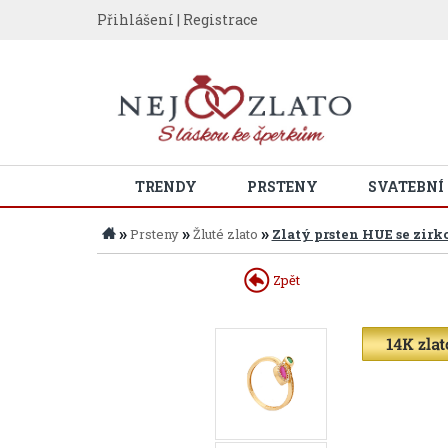
Přihlášení
|
Registrace
TRENDY
PRSTENY
SVATEBNÍ
»
»
»
Prsteny
Žluté zlato
Zlatý prsten HUE se zirk
Zpět