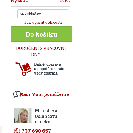
Ryzost:
14kt
56 - skladem
Jak vybrat velikost?
Do košíku
DORUČENÍ 2 PRACOVNÍ
DNY
Rádi Vám pomůžeme
Miroslava
Oslancová
Poradca
737 690 657