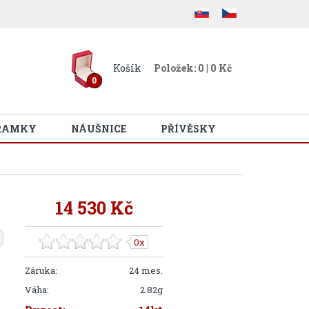
Košík
Položek: 0 | 0 Kč
0
RAMKY
NÁUŠNICE
PŘÍVĚSKY
14 530 Kč
0x
Záruka:
24 mes.
Váha:
2.82g