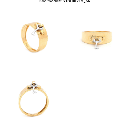
Kód modelu:
7PK00712_56I