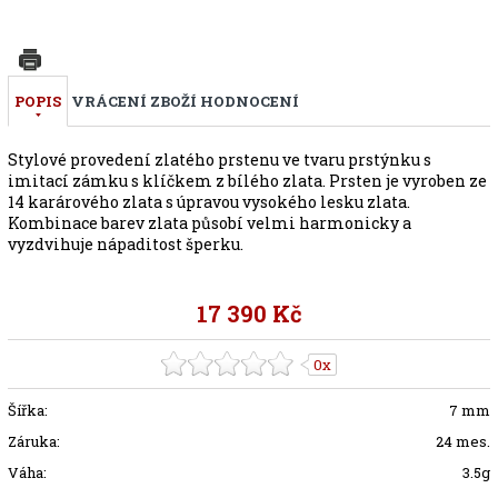
POPIS
VRÁCENÍ ZBOŽÍ
HODNOCENÍ
Stylové provedení zlatého prstenu ve tvaru prstýnku s
imitací zámku s klíčkem z bílého zlata. Prsten je vyroben ze
14 karárového zlata s úpravou vysokého lesku zlata.
Kombinace barev zlata působí velmi harmonicky a
vyzdvihuje nápaditost šperku.
17 390 Kč
0x
Šířka:
7 mm
Záruka:
24 mes.
Váha:
3.5g