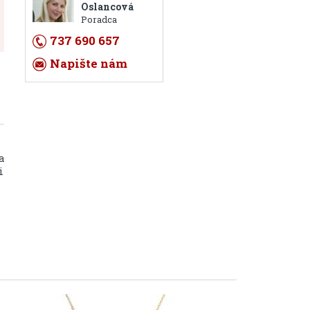
Oslancová
Poradca
737 690 657
Napište nám
a
i