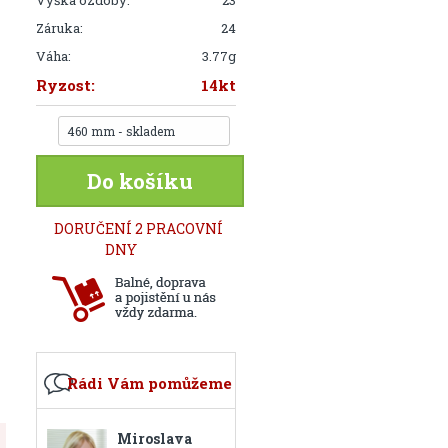
Výška ozdoby:
23
Záruka:
24
Váha:
3.77g
Ryzost:
14kt
460 mm - skladem
Do košíku
DORUČENÍ 2 PRACOVNÍ
DNY
Rádi Vám pomůžeme
Miroslava