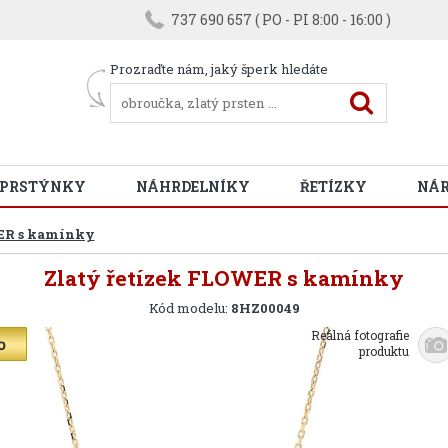
737 690 657 ( PO - PI 8:00 - 16:00 )
Prozraďte nám, jaký šperk hledáte
 PRSTÝNKY
NÁHRDELNÍKY
ŘETÍZKY
NÁ
ER s kamínky
Zlatý řetízek FLOWER s kamínky
Kód modelu:
8HZ00049
Reálná fotografie
produktu