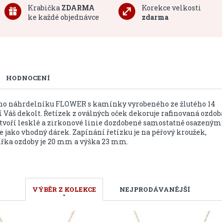
Krabička
ZDARMA
Korekce velkosti
ke každé objednávce
zdarma
HODNOCENÍ
ého náhrdelníku FLOWER s kamínky vyrobeného ze žlutého 14
 Váš dekolt. Řetízek z oválných oček dekoruje rafinovaná ozdob
 tvoří lesklé a zirkonové linie dozdobené samostatně osazeným
jako vhodný dárek. Zapínání řetízku je na péřový kroužek,
 Šířka ozdoby je 20 mm a výška 23 mm.
VÝBĚR Z KOLEKCE
NEJPRODÁVANĚJŠÍ