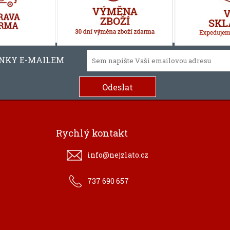
INKY E-MAILEM
Rychlý kontakt
info@nejzlato.cz
737 690 657