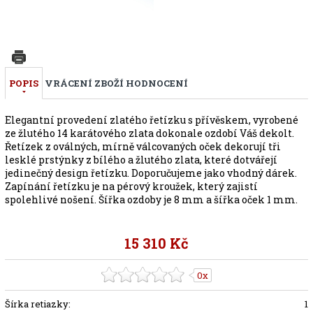
POPIS
VRÁCENÍ ZBOŽÍ
HODNOCENÍ
Elegantní provedení zlatého řetízku s přívěskem, vyrobené
ze žlutého 14 karátového zlata dokonale ozdobí Váš dekolt.
Řetízek z oválných, mírně válcovaných oček dekorují tři
lesklé prstýnky z bílého a žlutého zlata, které dotvářejí
jedinečný design řetízku. Doporučujeme jako vhodný dárek.
Zapínání řetízku je na pérový kroužek, který zajistí
spolehlivé nošení. Šířka ozdoby je 8 mm a šířka oček 1 mm.
15 310 Kč
0x
Šírka retiazky:
1