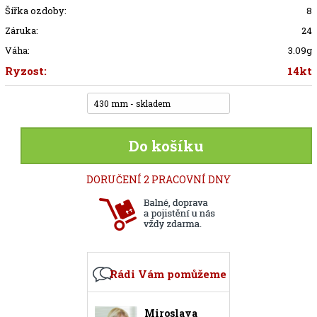
Šířka ozdoby:
8
Záruka:
24
Váha:
3.09g
Ryzost:
14kt
430 mm - skladem
Do košíku
DORUČENÍ 2 PRACOVNÍ DNY
Rádi Vám pomůžeme
Miroslava